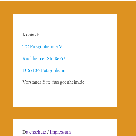
Kontakt:
TC Fußgönheim e.V.
Ruchheimer Straße 67
D-67136 Fußgönheim
Vorstand(@)tc-fussgoenheim.de
D
atenschutz
/
Impressum